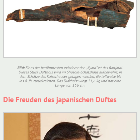
Bild:
Eines der berühmtesten existierenden „Kyara“ ist das Ranjatai.
Dieses Stück Duftholz wird im Shosoin-Schatzhaus aufbewahrt, in
dem Schätze des Kaiserhauses gelagert werden, die teilweise bis
ins 8. Jh. zurückreichen. Das Duftholz wiegt 11,6 kg und hat eine
Länge von 156 cm.
Die Freuden des japanischen Duftes