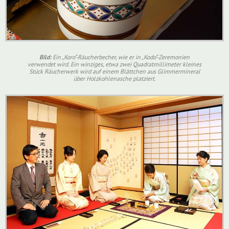
Bild:
Ein „Koro“-Räucherbecher, wie er in „Kodo“-Zeremonien
verwendet wird. Ein winziges, etwa zwei Quadratmillimeter kleines
Stück Räucherwerk wird auf einem Blättchen aus Glimmermineral
über Holzkohlenasche platziert.