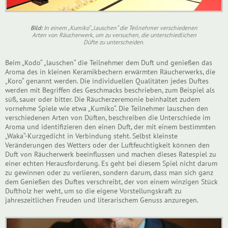
Bild:
In einem „Kumiko“ „lauschen“ die Teilnehmer verschiedenen
Arten von Räucherwerk, um zu versuchen, die unterschiedlichen
Düfte zu unterscheiden.
Beim „Kodo“ „lauschen“ die Teilnehmer dem Duft und genießen das
Aroma des in kleinen Keramikbechern erwärmten Räucherwerks, die
„Koro“ genannt werden. Die individuellen Qualitäten jedes Duftes
werden mit Begriffen des Geschmacks beschrieben, zum Beispiel als
süß, sauer oder bitter. Die Räucherzeremonie beinhaltet zudem
vornehme Spiele wie etwa „Kumiko“. Die Teilnehmer lauschen den
verschiedenen Arten von Düften, beschreiben die Unterschiede im
Aroma und identifizieren den einen Duft, der mit einem bestimmten
„Waka“-Kurzgedicht in Verbindung steht. Selbst kleinste
Veränderungen des Wetters oder der Luftfeuchtigkeit können den
Duft von Räucherwerk beeinflussen und machen dieses Ratespiel zu
einer echten Herausforderung. Es geht bei diesem Spiel nicht darum
zu gewinnen oder zu verlieren, sondern darum, dass man sich ganz
dem Genießen des Duftes verschreibt, der von einem winzigen Stück
Duftholz her weht, um so die eigene Vorstellungskraft zu
jahreszeitlichen Freuden und literarischem Genuss anzuregen.