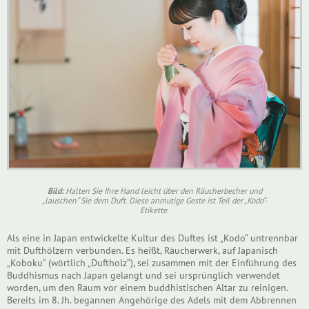
Bild:
Halten Sie Ihre Hand leicht über den Räucherbecher und
„lauschen“ Sie dem Duft. Diese anmutige Geste ist Teil der „Kodo“-
Etikette.
Als eine in Japan entwickelte Kultur des Duftes ist „Kodo“ untrennbar
mit Dufthölzern verbunden. Es heißt, Räucherwerk, auf Japanisch
„Koboku“ (wörtlich „Duftholz“), sei zusammen mit der Einführung des
Buddhismus nach Japan gelangt und sei ursprünglich verwendet
worden, um den Raum vor einem buddhistischen Altar zu reinigen.
Bereits im 8. Jh. begannen Angehörige des Adels mit dem Abbrennen