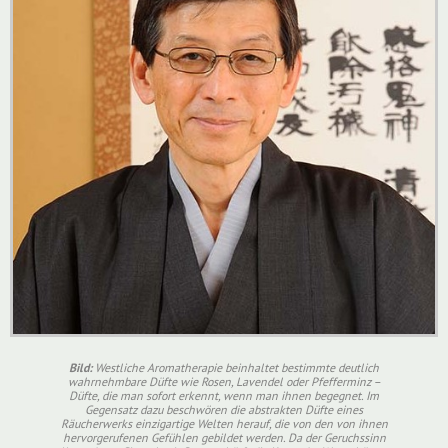
Bild:
Westliche Aromatherapie beinhaltet bestimmte deutlich
wahrnehmbare Düfte wie Rosen, Lavendel oder Pfefferminz –
Düfte, die man sofort erkennt, wenn man ihnen begegnet. Im
Gegensatz dazu beschwören die abstrakten Düfte eines
Räucherwerks einzigartige Welten herauf, die von den von ihnen
hervorgerufenen Gefühlen gebildet werden. Da der Geruchssinn