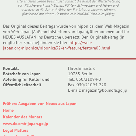
alle anderen Sinne beeinflusst, schärft die Kunst der Wertschätzung
von Räucherwerk auch Sehen, Fühlen, Schmecken und Hören und
erweitert so die Art und Weise der Funktionen unseres Körpers.
(Basierend auf einem Gespräch mit INAGAKI Yoshihiro (Koju))
Das Original dieses Beitrags wurde von niponica, dem Web-Magazin
von Web Japan (Außenministerium von Japan), übernommen und für
NEUES AUS JAPAN ins Deutsche übersetzt. Den Originalbeitrag (in
englischer Sprache) finden Sie hier:
https://web-
japan.org/niponica/niponica32/en/feature/feature05.html
Kontakt:
Hiroshimastr. 6
Botschaft von Japan
10785 Berlin
Abteilung für Kultur und
Tel.: 030/21094-0
Öffentlichkeitsarbeit
Fax: 030/21094-228
E-mail: magazin@bo.mofa.go.jp
Frühere Ausgaben von Neues aus Japan
Home
Kalender des Monats
www.de.emb-japan.go.jp
Legal Matters