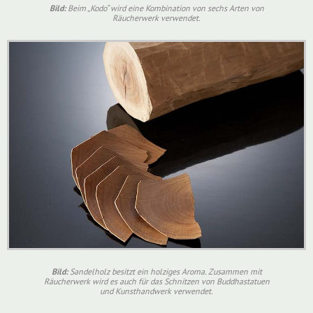
Bild:
Beim „Kodo“ wird eine Kombination von sechs Arten von
Räucherwerk verwendet.
Bild:
Sandelholz besitzt ein holziges Aroma. Zusammen mit
Räucherwerk wird es auch für das Schnitzen von Buddhastatuen
und Kunsthandwerk verwendet.