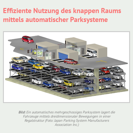
Effiziente Nutzung des knappen Raums
mittels automatischer Parksysteme
Bild:
Ein automatisches mehrgeschossiges Parksystem lagert die
Fahrzeuge mittels dreidimensionaler Bewegungen in einer
Regalstruktur (Foto: Japan Parking System Manufacturers
Association Inc.)