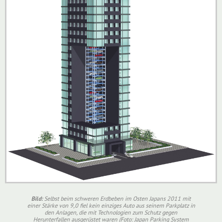
Bild:
Selbst beim schweren Erdbeben im Osten Japans 2011 mit
einer Stärke von 9,0 fiel kein einziges Auto aus seinem Parkplatz in
den Anlagen, die mit Technologien zum Schutz gegen
Herunterfallen ausgerüstet waren (Foto: Japan Parking System