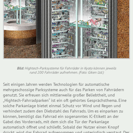
Bild:
Hightech-Parksysteme für Fahrräder in Kyoto können jeweils
rund 200 Fahrräder aufnehmen. (Foto: Giken Ltd.)
Seit einigen Jahren werden Technologien für automatische
mehrgeschossige Parksysteme auch für das Parken von Fahrrädern
genutzt. Sie erfreuen sich mittlerweile großer Beliebtheit, und
„Hightech-Fahrradparken“ ist ein oft gehörtes Gesprächsthema. Eine
solche Parkanlage bietet einmal Schutz vor Wind und Regen und
verhindert zudem den Diebstahl des Fahrrads. Um es einparken zu
können, benötigt das Fahrrad ein sogenanntes IC-Etikett an der
Gabel des Vorderrads, mit dem sich die Tür der Parkanlage
automatisch öffnet und schließt. Sobald der Nutzer einen Knopf
drückt, wird das Fahrrad aufgenommen und unterirdisch verstaut. Der