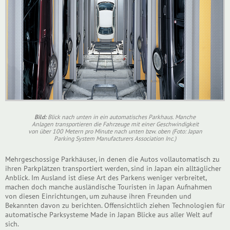
Bild:
Blick nach unten in ein automatisches Parkhaus. Manche
Anlagen transportieren die Fahrzeuge mit einer Geschwindigkeit
von über 100 Metern pro Minute nach unten bzw. oben (Foto: Japan
Parking System Manufacturers Association Inc.)
Mehrgeschossige Parkhäuser, in denen die Autos vollautomatisch zu
ihren Parkplätzen transportiert werden, sind in Japan ein alltäglicher
Anblick. Im Ausland ist diese Art des Parkens weniger verbreitet,
machen doch manche ausländische Touristen in Japan Aufnahmen
von diesen Einrichtungen, um zuhause ihren Freunden und
Bekannten davon zu berichten. Offensichtlich ziehen Technologien für
automatische Parksysteme Made in Japan Blicke aus aller Welt auf
sich.