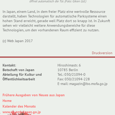
öffnet automatisch die Tür. (Foto: Giken Ltd.)
In Japan, einem Land, in dem freier Platz eine wertvolle Ressource
darstellt, haben Technologien für automatische Parksysteme einen
hohen Stand erreicht, gerade weil Platz dort so knapp ist. In Zukunft
sehen wir vielleicht weitere Anwendungsbereiche für diese
Technologien, um den vorhandenen Raum effizient zu nutzen.
(c) Web Japan 2017
Druckversion
Kontakt:
Hiroshimastr. 6
Botschaft von Japan
10785 Berlin
Abteilung für Kultur und
Tel.: 030/21094-0
Öffentlichkeitsarbeit
Fax: 030/21094-228
E-mail: magazin@bo.mofa.go.jp
Frühere Ausgaben von Neues aus Japan
Home
Kalender des Monats
www.de.emb-japan.go.jp