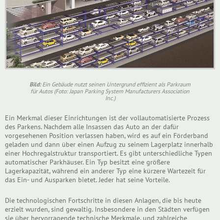
Bild:
Ein Gebäude nutzt seinen Untergrund effizient als Parkraum
für Autos (Foto: Japan Parking System Manufacturers Association
Inc.)
Ein Merkmal dieser Einrichtungen ist der vollautomatisierte Prozess
des Parkens. Nachdem alle Insassen das Auto an der dafür
vorgesehenen Position verlassen haben, wird es auf ein Förderband
geladen und dann über einen Aufzug zu seinem Lagerplatz innerhalb
einer Hochregalstruktur transportiert. Es gibt unterschiedliche Typen
automatischer Parkhäuser. Ein Typ besitzt eine größere
Lagerkapazität, während ein anderer Typ eine kürzere Wartezeit für
das Ein- und Ausparken bietet. Jeder hat seine Vorteile.
Die technologischen Fortschritte in diesen Anlagen, die bis heute
erzielt wurden, sind gewaltig. Insbesondere in den Städten verfügen
sie über hervorragende technische Merkmale, und zahlreiche