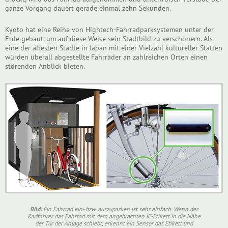
ganze Vorgang dauert gerade einmal zehn Sekunden.
Kyoto hat eine Reihe von Hightech-Fahrradparksystemen unter der
Erde gebaut, um auf diese Weise sein Stadtbild zu verschönern. Als
eine der ältesten Städte in Japan mit einer Vielzahl kultureller Stätten
würden überall abgestellte Fahrräder an zahlreichen Orten einen
störenden Anblick bieten.
Bild:
Ein Fahrrad ein- bzw. auszuparken ist sehr einfach. Wenn der
Radfahrer das Fahrrad mit dem angebrachten IC-Etikett in die Nähe
der Tür der Anlage schiebt, erkennt ein Sensor das Etikett und