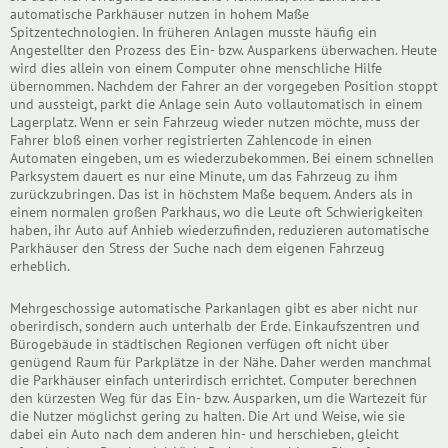
automatische Parkhäuser nutzen in hohem Maße
Spitzentechnologien. In früheren Anlagen musste häufig ein
Angestellter den Prozess des Ein- bzw. Ausparkens überwachen. Heute
wird dies allein von einem Computer ohne menschliche Hilfe
übernommen. Nachdem der Fahrer an der vorgegeben Position stoppt
und aussteigt, parkt die Anlage sein Auto vollautomatisch in einem
Lagerplatz. Wenn er sein Fahrzeug wieder nutzen möchte, muss der
Fahrer bloß einen vorher registrierten Zahlencode in einen
Automaten eingeben, um es wiederzubekommen. Bei einem schnellen
Parksystem dauert es nur eine Minute, um das Fahrzeug zu ihm
zurückzubringen. Das ist in höchstem Maße bequem. Anders als in
einem normalen großen Parkhaus, wo die Leute oft Schwierigkeiten
haben, ihr Auto auf Anhieb wiederzufinden, reduzieren automatische
Parkhäuser den Stress der Suche nach dem eigenen Fahrzeug
erheblich.
Mehrgeschossige automatische Parkanlagen gibt es aber nicht nur
oberirdisch, sondern auch unterhalb der Erde. Einkaufszentren und
Bürogebäude in städtischen Regionen verfügen oft nicht über
genügend Raum für Parkplätze in der Nähe. Daher werden manchmal
die Parkhäuser einfach unterirdisch errichtet. Computer berechnen
den kürzesten Weg für das Ein- bzw. Ausparken, um die Wartezeit für
die Nutzer möglichst gering zu halten. Die Art und Weise, wie sie
dabei ein Auto nach dem anderen hin- und herschieben, gleicht