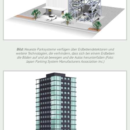
Bild:
Neueste Parksysteme verfügen über Erdbebendetektoren und
weitere Technologien, die verhindern, dass sich bei einem Erdbeben
die Böden auf und ab bewegen und die Autos herunterfallen (Foto:
Japan Parking System Manufacturers Association Inc.)