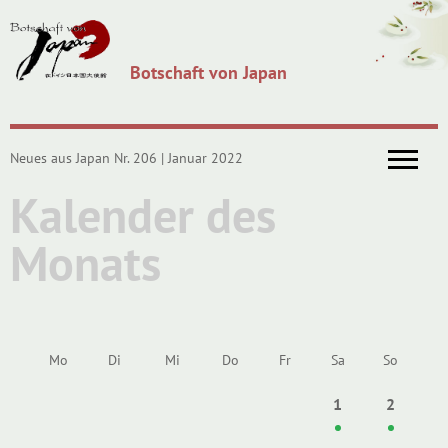
Botschaft von Japan
Neues aus Japan Nr. 206 | Januar 2022
Kalender des
Monats
Mo
Di
Mi
Do
Fr
Sa
So
1
2