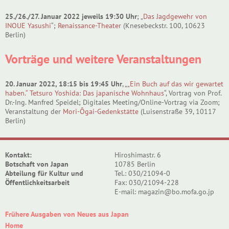
25./26./27. Januar 2022 jeweils 19:30 Uhr
; „
Das Jagdgewehr von
INOUE Yasushi
“;
Renaissance-Theater
(Knesebeckstr. 100, 10623
Berlin)
Vorträge und weitere Veranstaltungen
20. Januar 2022, 18:15 bis 19:45 Uhr
, „„
Ein Buch auf das wir gewartet
haben.“ Tetsuro Yoshida: Das japanische Wohnhaus
“, Vortrag von Prof.
Dr.-Ing. Manfred Speidel; Digitales Meeting/Online-Vortrag via Zoom;
Veranstaltung der
Mori-Ôgai-Gedenkstätte
(Luisenstraße 39, 10117
Berlin)
Kontakt:
Hiroshimastr. 6
Botschaft von Japan
10785 Berlin
Abteilung für Kultur und
Tel.: 030/21094-0
Öffentlichkeitsarbeit
Fax: 030/21094-228
E-mail: magazin@bo.mofa.go.jp
Frühere Ausgaben von Neues aus Japan
Home