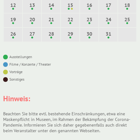
12
13
14
15
16
17
18
19
20
21
22
23
24
25
26
27
28
29
30
31
Ausstellungen
Filme / Konzerte / Theater
Vorträge
Sonstiges
Hinweis:
Beachten Sie bitte evtl. bestehende Einschränkungen, etwa eine
Maskenpflicht in Museen, im Rahmen der Bekämpfung der Corona-
Pandemie. Informieren Sie sich daher gegebenenfalls auch direkt
beim Veranstalter unter den genannten Webseiten.