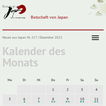
Botschaft von Japan
Neues aus Japan Nr. 217 | Dezember 2022
Kalender des
Monats
Mo
Di
Mi
Do
Fr
Sa
So
1
2
3
4
5
6
7
8
9
10
11