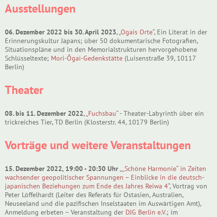
Ausstellungen
06. Dezember 2022 bis 30. April 2023
, „
Ogais Orte
“, Ein Literat in der
Erinnerungskultur Japans; über 50 dokumentarische Fotografien,
Situationspläne und in den Memorialstrukturen hervorgehobene
Schlüsseltexte;
Mori-Ôgai-Gedenkstätte
(Luisenstraße 39, 10117
Berlin)
Theater
08. bis 11. Dezember 2022
,
„Fuchsbau“
- Theater-Labyrinth über ein
trickreiches Tier, TD Berlin (Klosterstr. 44, 10179 Berlin)
Vorträge und weitere Veranstaltungen
15. Dezember 2022, 19:00 - 20:30 Uhr
„
„Schöne Harmonie“ in Zeiten
wachsender geopolitischer Spannungen – Einblicke in die deutsch-
japanischen Beziehungen zum Ende des Jahres Reiwa 4
“, Vortrag von
Peter Löffelhardt (Leiter des Referats für Ostasien, Australien,
Neuseeland und die pazifischen Inselstaaten im Auswärtigen Amt),
Anmeldung erbeten – Veranstaltung der
DJG Berlin e.V.
; im