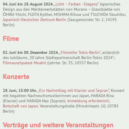
04. Juni bis 28. August 2024
, „
Licht – Farben - Eleganz
” Japanisches
Design aus den Meisterwerkstätten von Murano – Glasobjekte von
ŌHIRA Yōichi, FUJITA Kyōhei, MISHIMA Ritsue und TSUCHIDA Yasuhiko;
Japanisch-Deutsches Zentrum Berlin
(Saargemünder Str. 2, 14195
Berlin)
Filme
02. Juni bis 08. Dezember 2024
, „
Filmreihe Tokio-Berlin
“, anlässlich
des Jubiläums „30 Jahre Städtepartnerschaft Berlin-Tokio 2024“;
Filmrauschpalast Moabit
(Lehrter Str. 35, 10557 Berlin)
Konzerte
28. Juni, 15:00 Uhr
, „
Ein Nachmittag mit Klavier und Sopran
“, Konzert
mit begabten Nachwuchsmusikerinnen aus Japan, HARADA Rina
(Klavier) und HARADA Nao (Sopran);
Anmeldung erforderlich
;
Botschaft von Japan
, Veranstaltungshalle (Hiroshimastr. 10, 10785
Berlin)
Vorträge und weitere Veranstaltungen