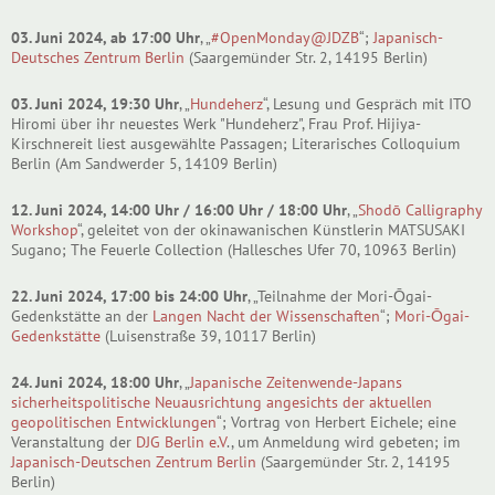
03. Juni 2024, ab 17:00 Uhr
, „
#OpenMonday@JDZB
“;
Japanisch-
Deutsches Zentrum Berlin
(Saargemünder Str. 2, 14195 Berlin)
03. Juni 2024, 19:30 Uhr
, „
Hundeherz
“, Lesung und Gespräch mit ITO
Hiromi über ihr neuestes Werk "Hundeherz", Frau Prof. Hijiya-
Kirschnereit liest ausgewählte Passagen; Literarisches Colloquium
Berlin (Am Sandwerder 5, 14109 Berlin)
12. Juni 2024, 14:00 Uhr / 16:00 Uhr / 18:00 Uhr
, „
Shodō Calligraphy
Workshop
“, geleitet von der okinawanischen Künstlerin MATSUSAKI
Sugano; The Feuerle Collection (Hallesches Ufer 70, 10963 Berlin)
22. Juni 2024, 17:00 bis 24:00 Uhr
, „Teilnahme der Mori-Ōgai-
Gedenkstätte an der
Langen Nacht der Wissenschaften
“;
Mori-Ōgai-
Gedenkstätte
(Luisenstraße 39, 10117 Berlin)
24. Juni 2024, 18:00 Uhr
, „
Japanische Zeitenwende-Japans
sicherheitspolitische Neuausrichtung angesichts der aktuellen
geopolitischen Entwicklungen
“; Vortrag von Herbert Eichele; eine
Veranstaltung der
DJG Berlin e.V
., um Anmeldung wird gebeten; im
Japanisch-Deutschen Zentrum Berlin
(Saargemünder Str. 2, 14195
Berlin)