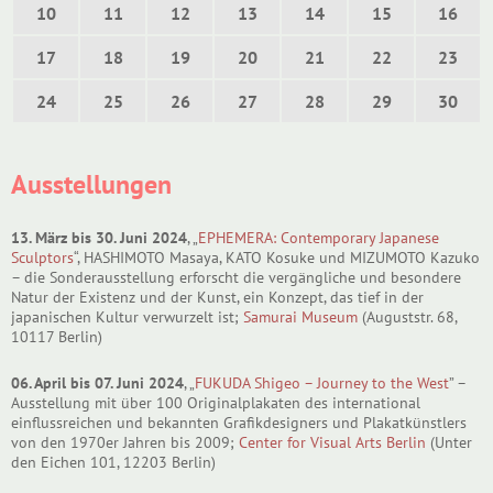
10
11
12
13
14
15
16
17
18
19
20
21
22
23
24
25
26
27
28
29
30
Ausstellungen
13. März bis 30. Juni 2024
, „
EPHEMERA: Contemporary Japanese
Sculptors
“, HASHIMOTO Masaya, KATO Kosuke und MIZUMOTO Kazuko
– die Sonderausstellung erforscht die vergängliche und besondere
Natur der Existenz und der Kunst, ein Konzept, das tief in der
japanischen Kultur verwurzelt ist;
Samurai Museum
(Auguststr. 68,
10117 Berlin)
06. April bis 07. Juni 2024
, „
FUKUDA Shigeo – Journey to the West
” –
Ausstellung mit über 100 Originalplakaten des international
einflussreichen und bekannten Grafikdesigners und Plakatkünstlers
von den 1970er Jahren bis 2009;
Center for Visual Arts Berlin
(Unter
den Eichen 101, 12203 Berlin)