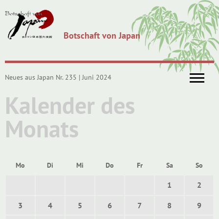
Botschaft von Japan
Neues aus Japan Nr. 235 | Juni 2024
Kalender des
Monats
Mo
Di
Mi
Do
Fr
Sa
So
1
2
3
4
5
6
7
8
9