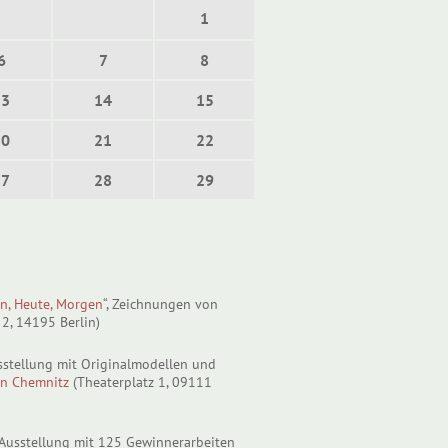
1
6
7
8
13
14
15
20
21
22
27
28
29
rn, Heute, Morgen
“, Zeichnungen von
2, 14195 Berlin)
usstellung mit Originalmodellen und
n Chemnitz
(Theaterplatz 1, 09111
 Ausstellung mit 125 Gewinnerarbeiten