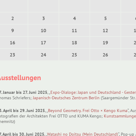
2
3
4
5
9
10
11
12
16
17
18
19
23
24
25
26
Ausstellungen
7. Januar bis 27. Juni 2025
, „
Expo-Dialoge: Japan und Deutschland - Geste
homas Schriefers;
Japanisch-Deutsches Zentrum Berlin
(Saargemünder Str. 
3. April bis 29. Juni 2025
, „
Beyond Geometry. Frei Otto × Kengo Kuma
“, A
otografien der Architekten Frei OTTO und KUMA Kengo;
Kunstsammlunge
hemnitz)
7. April bis 30. Juni 2025
, „
Watashi no Doitsu (Mein Deutschland)
“, Pop-up