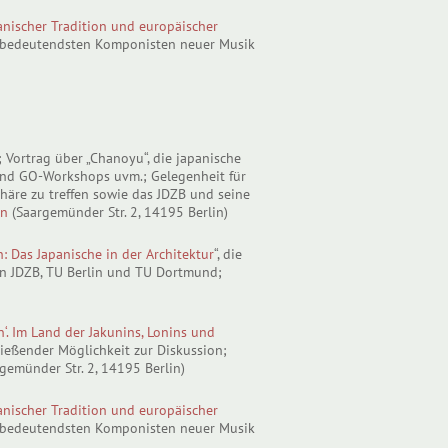
panischer Tradition und europäischer
r bedeutendsten Komponisten neuer Musik
; Vortrag über „Chanoyu“, die japanische
 und GO-Workshops uvm.; Gelegenheit für
häre zu treffen sowie das JDZB und seine
in
(Saargemünder Str. 2, 14195 Berlin)
 Das Japanische in der Architektur
“, die
n JDZB, TU Berlin und TU Dortmund;
‘. Im Land der Jakunins, Lonins und
ließender Möglichkeit zur Diskussion;
gemünder Str. 2, 14195 Berlin)
panischer Tradition und europäischer
r bedeutendsten Komponisten neuer Musik