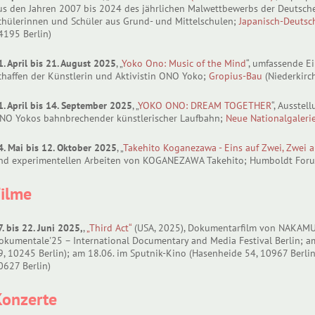
us den Jahren 2007 bis 2024 des jährlichen Malwettbewerbs der Deutschen
chülerinnen und Schüler aus Grund- und Mittelschulen;
Japanisch-Deutsc
4195 Berlin)
1. April bis 21. August 2025
, „
Yoko Ono: Music of the Mind
“, umfassende E
chaffen der Künstlerin und Aktivistin ONO Yoko;
Gropius-Bau
(Niederkirch
1. April bis 14. September 2025
, „
YOKO ONO: DREAM TOGETHER
“, Ausste
NO Yokos bahnbrechender künstlerischer Laufbahn;
Neue Nationalgaleri
4. Mai bis 12. Oktober 2025
, „
Takehito Koganezawa - Eins auf Zwei, Zwei a
nd experimentellen Arbeiten von KOGANEZAWA Takehito; Humboldt Forum 
Filme
7. bis 22. Juni 2025,
,
„Third Act“
(USA, 2025), Dokumentarfilm von NAKAMU
okumentale'25 – International Documentary and Media Festival Berlin; am
9, 10245 Berlin); am 18.06. im Sputnik-Kino (Hasenheide 54, 10967 Berlin)
0627 Berlin)
Konzerte