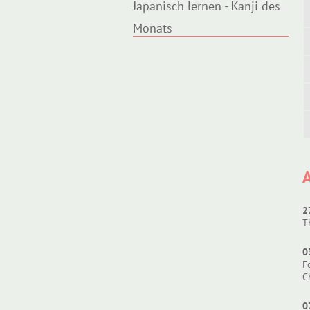
Japanisch lernen - Kanji des
Monats
2
T
0
F
C
0