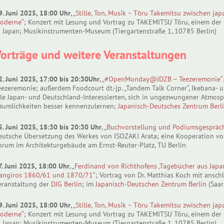
9. Juni 2025, 18:00 Uhr
, „
Stille, Ton, Musik – Tōru Takemitsu zwischen ja
oderne
“; Konzert mit Lesung und Vortrag zu TAKEMITSU Tôru, einem de
n Japan; Musikinstrumenten-Museum (Tiergartenstraße 1, 10785 Berlin)
orträge und weitere Veranstaltungen
2. Juni 2025, 17:00 bis 20:30Uhr
, „
#OpenMonday@JDZB – Teezeremonie
“
eezeremonie; außerdem Foodcourt dt.-jp. „Tandem Talk Corner“, Ikebana-
lle Japan- und Deutschland-Interessierten, sich in ungezwungener Atmosp
äumlichkeiten besser kennenzulernen;
Japanisch-Deutsches Zentrum Berl
5. Juni 2025, 18:30 bis 20:30 Uhr
, „
Buchvorstellung und Podiumsgespräch:
eutsche Übersetzung des Werkes von ISOZAKI Arata; eine Kooperation vo
orum im Architekturgebäude am Ernst-Reuter-Platz, TU Berlin
7. Juni 2025, 18:00 Uhr
, „
Ferdinand von Richthofens ‚Tagebücher aus Japan
angiros 1860/61 und 1870/71
“; Vortrag von Dr. Matthias Koch mit ansch
eranstaltung der
DJG Berlin
; im
Japanisch-Deutschen Zentrum Berlin
(Saar
9. Juni 2025, 18:00 Uhr
, „
Stille, Ton, Musik – Tōru Takemitsu zwischen ja
oderne
“; Konzert mit Lesung und Vortrag zu TAKEMITSU Tôru, einem de
n Japan; Musikinstrumenten-Museum (Tiergartenstraße 1, 10785 Berlin)