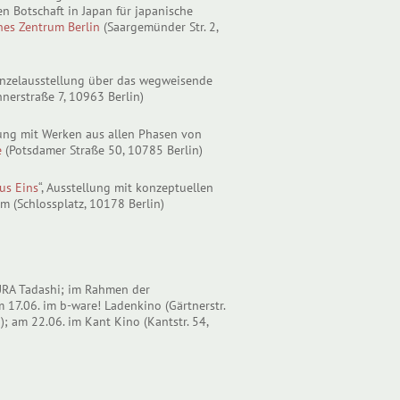
 Botschaft in Japan für japanische
hes Zentrum Berlin
(Saargemünder Str. 2,
inzelausstellung über das wegweisende
nerstraße 7, 10963 Berlin)
llung mit Werken aus allen Phasen von
e
(Potsdamer Straße 50, 10785 Berlin)
us Eins
“, Ausstellung mit konzeptuellen
(Schlossplatz, 10178 Berlin)
RA Tadashi; im Rahmen der
 17.06. im b-ware! Ladenkino (Gärtnerstr.
; am 22.06. im Kant Kino (Kantstr. 54,