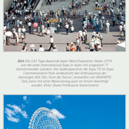
Bild:
Die 183 Tage dauernde Japan World Exposition Osaka 1970
war die erste internationale Expo in Asien mit insgesamt 77
teilnehmenden Ländern. Der Gedenkpavillon der Expo ’70 im Expo
Commemorative Park verdeutlicht den Enthusiasmus der
damaligen Zeit. Der „Turm der Sonne“, entworfen von OKAMOTO
Taro, kann mit einer Reservierung auch im Innern besichtigt
werden. (Foto: Osaka Prefectural Government)