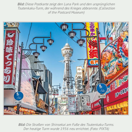
Bild:
Diese Postkarte zeigt den Luna Park und den ursprünglichen
Tsutenkaku-Turm, der während des Krieges abbrannte. (Collection
of the Postcard Museum)
Bild:
Die Straßen von Shinsekai am Fuße des Tsutenkaku-Turms.
Der heutige Turm wurde 1956 neu errichtet. (Foto: PIXTA)