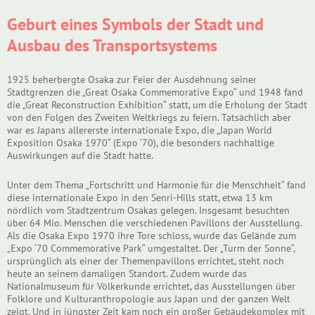
Geburt eines Symbols der Stadt und
Ausbau des Transportsystems
1925 beherbergte Osaka zur Feier der Ausdehnung seiner
Stadtgrenzen die „Great Osaka Commemorative Expo“ und 1948 fand
die „Great Reconstruction Exhibition“ statt, um die Erholung der Stadt
von den Folgen des Zweiten Weltkriegs zu feiern. Tatsächlich aber
war es Japans allererste internationale Expo, die „Japan World
Exposition Osaka 1970“ (Expo ‘70), die besonders nachhaltige
Auswirkungen auf die Stadt hatte.
Unter dem Thema „Fortschritt und Harmonie für die Menschheit“ fand
diese internationale Expo in den Senri-Hills statt, etwa 13 km
nördlich vom Stadtzentrum Osakas gelegen. Insgesamt besuchten
über 64 Mio. Menschen die verschiedenen Pavillons der Ausstellung.
Als die Osaka Expo 1970 ihre Tore schloss, wurde das Gelände zum
„Expo ‘70 Commemorative Park“ umgestaltet. Der „Turm der Sonne“,
ursprünglich als einer der Themenpavillons errichtet, steht noch
heute an seinem damaligen Standort. Zudem wurde das
Nationalmuseum für Völkerkunde errichtet, das Ausstellungen über
Folklore und Kulturanthropologie aus Japan und der ganzen Welt
zeigt. Und in jüngster Zeit kam noch ein großer Gebäudekomplex mit