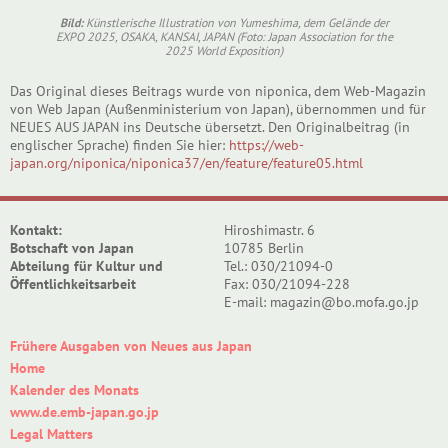
Bild:
Künstlerische Illustration von Yumeshima, dem Gelände der
EXPO 2025, OSAKA, KANSAI, JAPAN (Foto: Japan Association for the
2025 World Exposition)
Das Original dieses Beitrags wurde von niponica, dem Web-Magazin
von Web Japan (Außenministerium von Japan), übernommen und für
NEUES AUS JAPAN ins Deutsche übersetzt. Den Originalbeitrag (in
englischer Sprache) finden Sie hier:
https://web-
japan.org/niponica/niponica37/en/feature/feature05.html
Kontakt:
Hiroshimastr. 6
Botschaft von Japan
10785 Berlin
Abteilung für Kultur und
Tel.: 030/21094-0
Öffentlichkeitsarbeit
Fax: 030/21094-228
E-mail: magazin@bo.mofa.go.jp
Frühere Ausgaben von Neues aus Japan
Home
Kalender des Monats
www.de.emb-japan.go.jp
Legal Matters