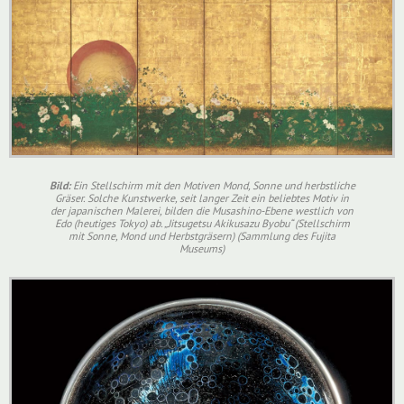
Bild:
Ein Stellschirm mit den Motiven Mond, Sonne und herbstliche
Gräser. Solche Kunstwerke, seit langer Zeit ein beliebtes Motiv in
der japanischen Malerei, bilden die Musashino-Ebene westlich von
Edo (heutiges Tokyo) ab. „Jitsugetsu Akikusazu Byobu“ (Stellschirm
mit Sonne, Mond und Herbstgräsern) (Sammlung des Fujita
Museums)