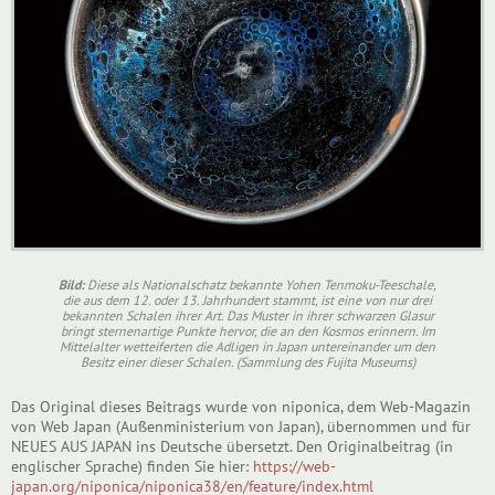
Bild:
Diese als Nationalschatz bekannte Yohen Tenmoku-Teeschale,
die aus dem 12. oder 13. Jahrhundert stammt, ist eine von nur drei
bekannten Schalen ihrer Art. Das Muster in ihrer schwarzen Glasur
bringt sternenartige Punkte hervor, die an den Kosmos erinnern. Im
Mittelalter wetteiferten die Adligen in Japan untereinander um den
Besitz einer dieser Schalen. (Sammlung des Fujita Museums)
Das Original dieses Beitrags wurde von niponica, dem Web-Magazin
von Web Japan (Außenministerium von Japan), übernommen und für
NEUES AUS JAPAN ins Deutsche übersetzt. Den Originalbeitrag (in
englischer Sprache) finden Sie hier:
https://web-
japan.org/niponica/niponica38/en/feature/index.html