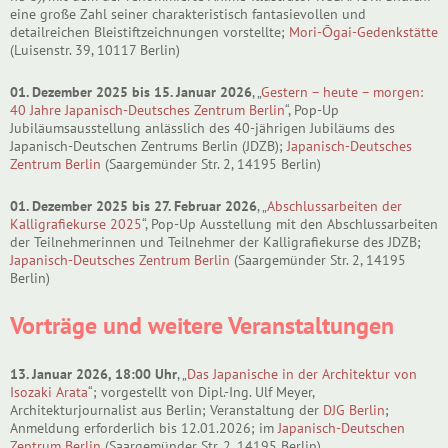
eine große Zahl seiner charakteristisch fantasievollen und
detailreichen Bleistiftzeichnungen vorstellte;
Mori-Ōgai-Gedenkstätte
(Luisenstr. 39, 10117 Berlin)
01. Dezember 2025 bis 15. Januar 2026
, „
Gestern – heute – morgen:
40 Jahre Japanisch-Deutsches Zentrum Berlin
“, Pop-Up
Jubiläumsausstellung anlässlich des 40-jährigen Jubiläums des
Japanisch-Deutschen Zentrums Berlin (JDZB);
Japanisch-Deutsches
Zentrum Berlin
(Saargemünder Str. 2, 14195 Berlin)
01. Dezember 2025 bis 27. Februar 2026
, „
Abschlussarbeiten der
Kalligrafiekurse 2025
“, Pop-Up Ausstellung mit den Abschlussarbeiten
der Teilnehmerinnen und Teilnehmer der Kalligrafiekurse des JDZB;
Japanisch-Deutsches Zentrum Berlin
(Saargemünder Str. 2, 14195
Berlin)
Vorträge und weitere Veranstaltungen
13. Januar 2026, 18:00 Uhr
, „
Das Japanische in der Architektur von
Isozaki Arata
“; vorgestellt von Dipl.-Ing. Ulf Meyer,
Architekturjournalist aus Berlin; Veranstaltung der
DJG Berlin
;
Anmeldung erforderlich bis 12.01.2026; im
Japanisch-Deutschen
Zentrum Berlin
(Saargemünder Str. 2, 14195 Berlin)