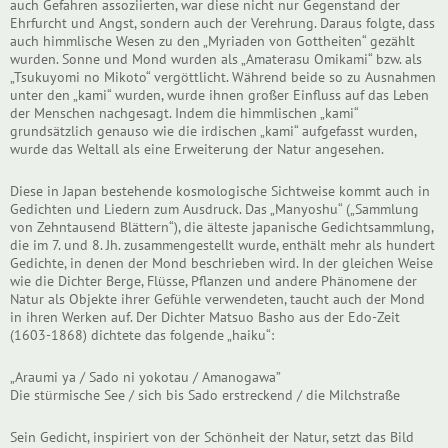
auch Gefahren assoziierten, war diese nicht nur Gegenstand der
Ehrfurcht und Angst, sondern auch der Verehrung. Daraus folgte, dass
auch himmlische Wesen zu den „Myriaden von Gottheiten“ gezählt
wurden. Sonne und Mond wurden als „Amaterasu Omikami“ bzw. als
„Tsukuyomi no Mikoto“ vergöttlicht. Während beide so zu Ausnahmen
unter den „kami“ wurden, wurde ihnen großer Einfluss auf das Leben
der Menschen nachgesagt. Indem die himmlischen „kami“
grundsätzlich genauso wie die irdischen „kami“ aufgefasst wurden,
wurde das Weltall als eine Erweiterung der Natur angesehen.
Diese in Japan bestehende kosmologische Sichtweise kommt auch in
Gedichten und Liedern zum Ausdruck. Das „Manyoshu“ („Sammlung
von Zehntausend Blättern“), die älteste japanische Gedichtsammlung,
die im 7. und 8. Jh. zusammengestellt wurde, enthält mehr als hundert
Gedichte, in denen der Mond beschrieben wird. In der gleichen Weise
wie die Dichter Berge, Flüsse, Pflanzen und andere Phänomene der
Natur als Objekte ihrer Gefühle verwendeten, taucht auch der Mond
in ihren Werken auf. Der Dichter Matsuo Basho aus der Edo-Zeit
(1603-1868) dichtete das folgende „haiku“:
„Araumi ya / Sado ni yokotau / Amanogawa”
Die stürmische See / sich bis Sado erstreckend / die Milchstraße
Sein Gedicht, inspiriert von der Schönheit der Natur, setzt das Bild