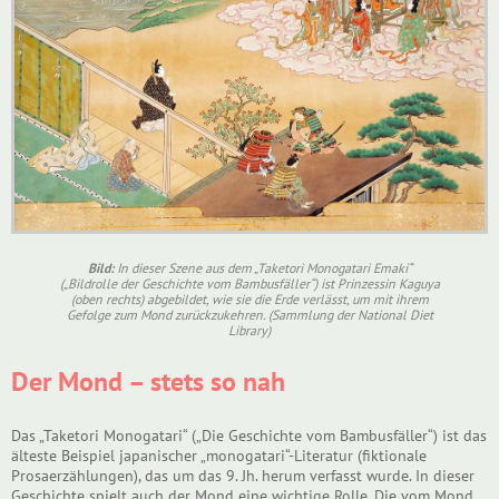
Bild:
In dieser Szene aus dem „Taketori Monogatari Emaki“
(„Bildrolle der Geschichte vom Bambusfäller“) ist Prinzessin Kaguya
(oben rechts) abgebildet, wie sie die Erde verlässt, um mit ihrem
Gefolge zum Mond zurückzukehren. (Sammlung der National Diet
Library)
Der Mond – stets so nah
Das „Taketori Monogatari“ („Die Geschichte vom Bambusfäller“) ist das
älteste Beispiel japanischer „monogatari“-Literatur (fiktionale
Prosaerzählungen), das um das 9. Jh. herum verfasst wurde. In dieser
Geschichte spielt auch der Mond eine wichtige Rolle. Die vom Mond