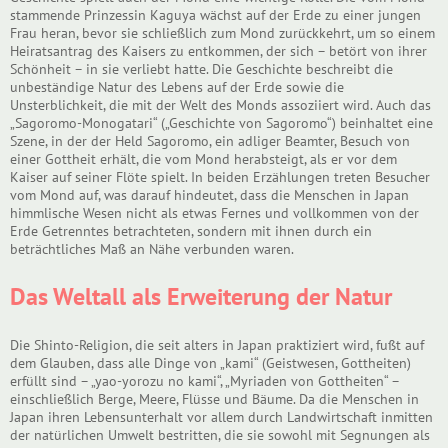
stammende Prinzessin Kaguya wächst auf der Erde zu einer jungen
Frau heran, bevor sie schließlich zum Mond zurückkehrt, um so einem
Heiratsantrag des Kaisers zu entkommen, der sich – betört von ihrer
Schönheit – in sie verliebt hatte. Die Geschichte beschreibt die
unbeständige Natur des Lebens auf der Erde sowie die
Unsterblichkeit, die mit der Welt des Monds assoziiert wird. Auch das
„Sagoromo-Monogatari“ („Geschichte von Sagoromo“) beinhaltet eine
Szene, in der der Held Sagoromo, ein adliger Beamter, Besuch von
einer Gottheit erhält, die vom Mond herabsteigt, als er vor dem
Kaiser auf seiner Flöte spielt. In beiden Erzählungen treten Besucher
vom Mond auf, was darauf hindeutet, dass die Menschen in Japan
himmlische Wesen nicht als etwas Fernes und vollkommen von der
Erde Getrenntes betrachteten, sondern mit ihnen durch ein
beträchtliches Maß an Nähe verbunden waren.
Das Weltall als Erweiterung der Natur
Die Shinto-Religion, die seit alters in Japan praktiziert wird, fußt auf
dem Glauben, dass alle Dinge von „kami“ (Geistwesen, Gottheiten)
erfüllt sind – „yao-yorozu no kami“, „Myriaden von Gottheiten“ –
einschließlich Berge, Meere, Flüsse und Bäume. Da die Menschen in
Japan ihren Lebensunterhalt vor allem durch Landwirtschaft inmitten
der natürlichen Umwelt bestritten, die sie sowohl mit Segnungen als