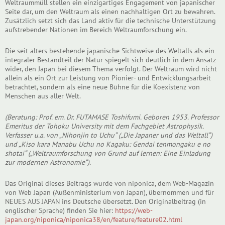
Weltraummüll stellen ein einzigartiges Engagement von japanischer
Seite dar, um den Weltraum als einen nachhaltigen Ort zu bewahren.
Zusätzlich setzt sich das Land aktiv für die technische Unterstützung
aufstrebender Nationen im Bereich Weltraumforschung ein.
Die seit alters bestehende japanische Sichtweise des Weltalls als ein
integraler Bestandteil der Natur spiegelt sich deutlich in dem Ansatz
wider, den Japan bei diesem Thema verfolgt. Der Weltraum wird nicht
allein als ein Ort zur Leistung von Pionier- und Entwicklungsarbeit
betrachtet, sondern als eine neue Bühne für die Koexistenz von
Menschen aus aller Welt.
(Beratung: Prof. em. Dr. FUTAMASE Toshifumi. Geboren 1953. Professor
Emeritus der Tohoku University mit dem Fachgebiet Astrophysik.
Verfasser u.a. von „Nihonjin to Uchu“ („Die Japaner und das Weltall“)
und „Kiso kara Manabu Uchu no Kagaku: Gendai tenmongaku e no
shotai“ („Weltraumforschung von Grund auf lernen: Eine Einladung
zur modernen Astronomie“).
Das Original dieses Beitrags wurde von niponica, dem Web-Magazin
von Web Japan (Außenministerium von Japan), übernommen und für
NEUES AUS JAPAN ins Deutsche übersetzt. Den Originalbeitrag (in
englischer Sprache) finden Sie hier:
https://web-
japan.org/niponica/niponica38/en/feature/feature02.html