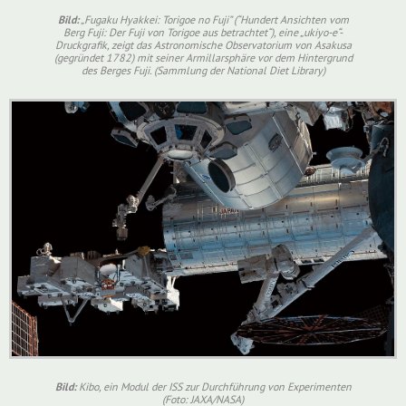
Bild:
„Fugaku Hyakkei: Torigoe no Fuji” (“Hundert Ansichten vom
Berg Fuji: Der Fuji von Torigoe aus betrachtet“), eine „ukiyo-e“-
Druckgrafik, zeigt das Astronomische Observatorium von Asakusa
(gegründet 1782) mit seiner Armillarsphäre vor dem Hintergrund
des Berges Fuji. (Sammlung der National Diet Library)
Bild:
Kibo, ein Modul der ISS zur Durchführung von Experimenten
(Foto: JAXA/NASA)