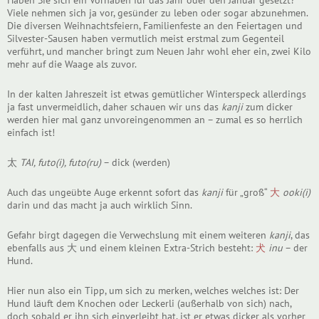
Viele nehmen sich ja vor, gesünder zu leben oder sogar abzunehmen.
Die diversen Weihnachtsfeiern, Familienfeste an den Feiertagen und
Silvester-Sausen haben vermutlich meist erstmal zum Gegenteil
verführt, und mancher bringt zum Neuen Jahr wohl eher ein, zwei Kilo
mehr auf die Waage als zuvor.
In der kalten Jahreszeit ist etwas gemütlicher Winterspeck allerdings
ja fast unvermeidlich, daher schauen wir uns das
kanji
zum dicker
werden hier mal ganz unvoreingenommen an – zumal es so herrlich
einfach ist!
太
TAI, futo(i), futo(ru)
– dick (werden)
Auch das ungeübte Auge erkennt sofort das
kanji
für „groß“
大
ooki(i)
darin und das macht ja auch wirklich Sinn.
Gefahr birgt dagegen die Verwechslung mit einem weiteren
kanji
, das
ebenfalls aus 大 und einem kleinen Extra-Strich besteht:
犬
inu
– der
Hund.
Hier nun also ein Tipp, um sich zu merken, welches welches ist: Der
Hund läuft dem Knochen oder Leckerli (außerhalb von sich) nach,
doch sobald er ihn sich einverleibt hat, ist er etwas dicker als vorher