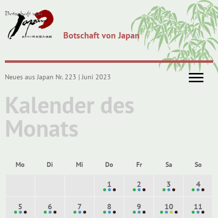
Botschaft von Japan
Neues aus Japan Nr. 223 | Juni 2023
Kalender des
Monats
Mo
Di
Mi
Do
Fr
Sa
So
1
2
3
4
5
6
7
8
9
10
11