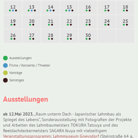
12
13
14
15
16
17
18
19
20
21
22
23
24
25
26
27
28
29
30
Ausstellungen
Filme / Konzerte / Theater
Vorträge
Sonstiges
Ausstellungen
ab 12.Mai 2023
, „Raum unterm Dach - Japanischer Lehmbau als
Spiegel des Lebens“, Sonderausstellung mit Fotografien der Projekte
und Arbeiten des Lehmbaumeisters TOKURA Tatsuya und des
Reetdachdeckermeisters SAGARA Ikuya mit vielseitigem
Veranstaltungsprogramm
;
Lehmmuseum Gnevsdorf
(Steinstraße 64 a,