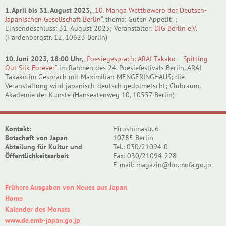
1. April bis 31. August 2023
, „
10. Manga Wettbewerb der Deutsch-
Japanischen Gesellschaft Berlin
“, thema: Guten Appetit! ;
Einsendeschluss: 31. August 2023; Veranstalter:
DJG Berlin e.V.
(Hardenbergstr. 12, 10623 Berlin)
10. Juni 2023, 18:00 Uhr
, „
Poesiegespräch: ARAI Takako – Spitting
Out Silk Forever
“ im Rahmen des 24. Poesiefestivals Berlin, ARAI
Takako im Gespräch mit Maximilian MENGERINGHAUS; die
Veranstaltung wird japanisch-deutsch gedolmetscht; Clubraum,
Akademie der Künste (Hanseatenweg 10, 10557 Berlin)
Kontakt:
Hiroshimastr. 6
Botschaft von Japan
10785 Berlin
Abteilung für Kultur und
Tel.: 030/21094-0
Öffentlichkeitsarbeit
Fax: 030/21094-228
E-mail: magazin@bo.mofa.go.jp
Frühere Ausgaben von Neues aus Japan
Home
Kalender des Monats
www.de.emb-japan.go.jp