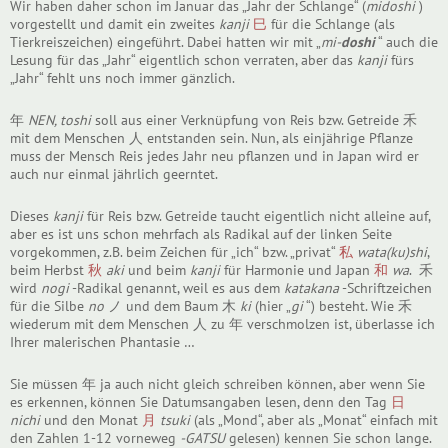
Wir haben daher schon im Januar das „Jahr der Schlange“ (
midoshi
)
vorgestellt und damit ein zweites
kanji
巳
für die Schlange (als
Tierkreiszeichen) eingeführt. Dabei hatten wir mit „
mi-
doshi
“ auch die
Lesung für das „Jahr“ eigentlich schon verraten, aber das
kanji
fürs
„Jahr“ fehlt uns noch immer gänzlich.
年
NEN, toshi
soll aus einer Verknüpfung von Reis bzw. Getreide 禾
mit dem Menschen 人 entstanden sein. Nun, als einjährige Pflanze
muss der Mensch Reis jedes Jahr neu pflanzen und in Japan wird er
auch nur einmal jährlich geerntet.
Dieses
kanji
für Reis bzw. Getreide taucht eigentlich nicht alleine auf,
aber es ist uns schon mehrfach als Radikal auf der linken Seite
vorgekommen, z.B. beim Zeichen für „ich“ bzw. „privat“
私
wata(ku)shi
,
beim Herbst
秋
aki
und beim
kanji
für Harmonie und Japan
和
wa
. 禾
wird
nogi
-Radikal genannt, weil es aus dem
katakana
-Schriftzeichen
für die Silbe
no
ノ und dem Baum 木
ki
(hier „
gi
“) besteht. Wie 禾
wiederum mit dem Menschen 人 zu 年 verschmolzen ist, überlasse ich
Ihrer malerischen Phantasie …
Sie müssen 年 ja auch nicht gleich schreiben können, aber wenn Sie
es erkennen, können Sie Datumsangaben lesen, denn den Tag
日
nichi
und den Monat
月
tsuki
(als „Mond“, aber als „Monat“ einfach mit
den Zahlen 1-12 vorneweg
-GATSU
gelesen) kennen Sie schon lange.