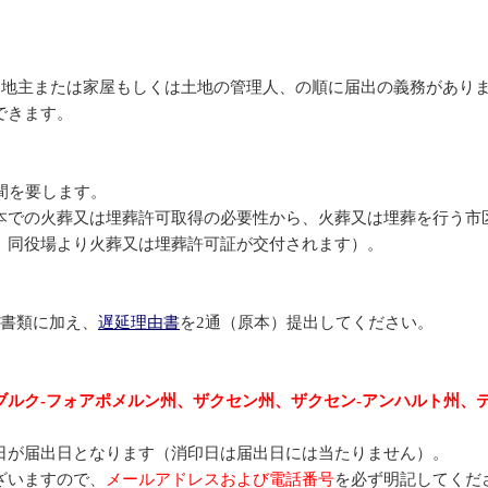
）地主または家屋もしくは土地の管理人、の順に届出の義務があり
できます。
間を要します。
本での火葬又は埋葬許可取得の必要性から、火葬又は埋葬を行う市
、同役場より火葬又は埋葬許可証が交付されます）。
要書類に加え、
遅延理由書
を2通（原本）提出してください。
ブルク‐フォアポメルン州、ザクセン州、ザクセン‐アンハルト州、
日が届出日となります（消印日は届出日には当たりません）。
ざいますので、
メールアドレスおよび電話番号
を必ず明記してくだ