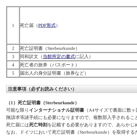
1
死亡届（
PDF形式
）
2
死亡証明書（Sterbeurkunde）
3
同和訳文（
当館所定の書式
に記入）
4
死亡者の旅券（パスポート）
5
届出人の身分証明書（旅券など）
注意事項（必ずお読みください）
（1）死亡証明書（Sterbeurkunde）
可能な限り
インターナショナル証明書
（A4サイズで裏面に数
険請求等諸手続にも必要になりますので、複数部入手されるこ
死亡届には
死亡時刻
を記載する必要がありますので、あらかじ
なお、ドイツにおいて死亡証明書（Sterbeurkunde）を