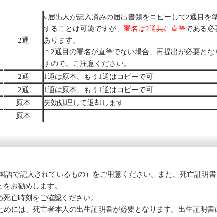
○届出人が記入済みの届出書類をコピーして2通目を
することは可能ですが、
署名は2通共に直筆
である必
2通
あります。
＊2通目の署名が直筆でない場合、再提出が必要とな
すので、ご注意ください。
2通
1通は原本、もう1通はコピーで可
2通
1通は原本、もう1通はコピーで可
原本
失効処理して返却します
原本
ヶ国語で記入されているもの）をご用意ください。また、死亡証明
とをお勧めします。
め死亡時刻をご確認ください。
取得するためには、死亡者本人の出生証明書が必要となります。出生証明