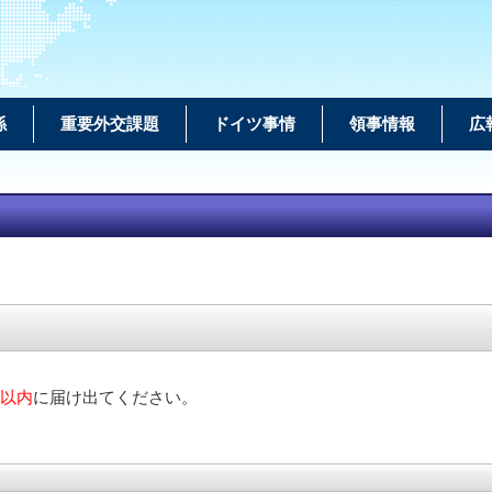
係
重要外交課題
ドイツ事情
領事情報
広
月以内
に届け出てください。