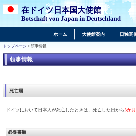
在ドイツ日本国大使館
Botschaft von Japan in Deutschland
ホーム
大使館案内
日独関
トップページ
> 領事情報
領事情報
死亡届
ドイツにおいて日本人が死亡したときは、死亡した日から
3か
必要書類