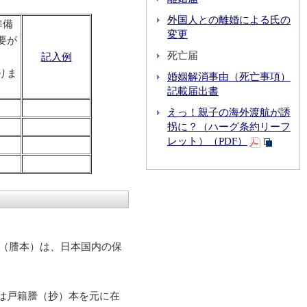
外国人との離婚による氏の
準備
変更
要が
死亡届
記入例
りま
婚姻解消事由（死亡事項）
記載届出書
えっ！親子の海外渡航が誘
拐に？（ハーグ条約リーフ
レット）（PDF）
書（謄本）は、日本国内の保
書は戸籍謄（抄）本を元に在