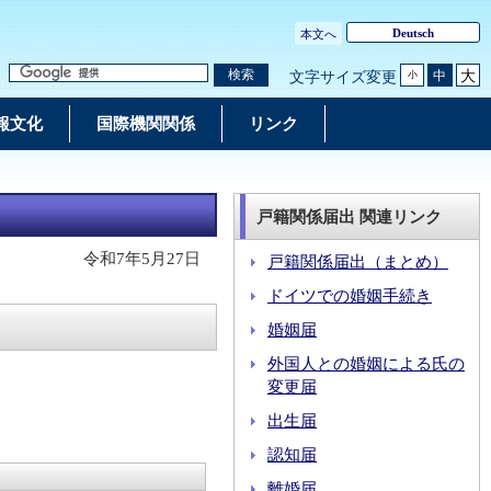
Deutsch
本文へ
大
検索
中
文字サイズ変更
小
報文化
国際機関関係
リンク
戸籍関係届出 関連リンク
令和7年5月27日
戸籍関係届出（まとめ）
ドイツでの婚姻手続き
婚姻届
外国人との婚姻による氏の
変更届
出生届
認知届
離婚届