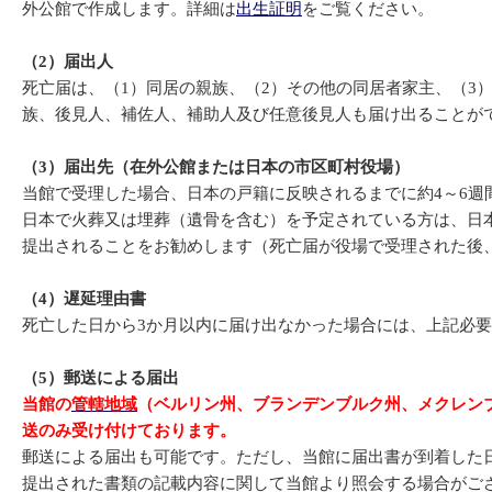
外公館で作成します。詳細は
出生証明
をご覧ください。
（2）届出人
死亡届は、（1）同居の親族、（2）その他の同居者家主、（3
族、後見人、補佐人、補助人及び任意後見人も届け出ることが
（3）届出先（在外公館または日本の市区町村役場）
当館で受理した場合、日本の戸籍に反映されるまでに約4～6週
日本で火葬又は埋葬（遺骨を含む）を予定されている方は、日
提出されることをお勧めします（死亡届が役場で受理された後
（4）遅延理由書
死亡した日から3か月以内に届け出なかった場合には、上記必
（5）郵送による届出
当館の
管轄地域
（ベルリン州、ブランデンブルク州、メクレン
送のみ受け付けております。
郵送による届出も可能です。ただし、当館に届出書が到着した
提出された書類の記載内容に関して当館より照会する場合がご